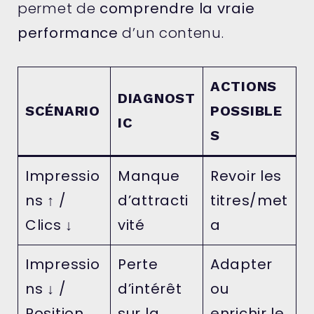
permet de
comprendre la vraie
performance
d’un contenu.
ACTIONS
DIAGNOST
SCÉNARIO
POSSIBLE
IC
S
Impressio
Manque
Revoir les
ns ↑ /
d’attracti
titres/met
Clics ↓
vité
a
Impressio
Perte
Adapter
ns ↓ /
d’intérêt
ou
Position
sur la
enrichir le