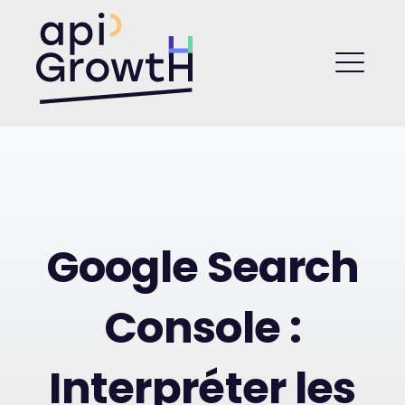
Skip
to
API Growth
content
ME
Google Search
Console :
Interpréter les