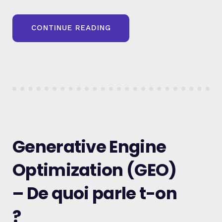
« PEUT-
CONTINUE READING
ON
VRAIMENT
AMÉLIORER
SON
GENERATIVE
ENGINE
OPTIMIZATION
(GEO)
EN
2025
? »
Generative Engine
Optimization (GEO)
– De quoi parle t-on
?