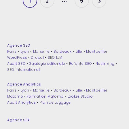
Pagination
1
2
5
SAVOIR »
des
publications
Agence SEO
Paris
•
Lyon
•
Marseille
•
Bordeaux
•
Lille
•
Montpellier
WordPress
•
Drupal
•
SEO LLM
Audit SEO
•
Stratégie éditoriale
•
Refonte SEO
•
Netlinking
•
SEO International
Agence Analytics
Paris
•
Lyon
•
Marseille
•
Bordeaux
•
Lille
•
Montpellier
Matomo
•
Formation Matomo
•
Looker Studio
Audit Analytics
•
Plan de taggage
Agence SEA