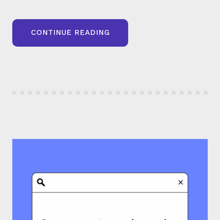
« GENERATIVE
CONTINUE READING
ENGINE
OPTIMIZATION
(GEO)
–
DE
QUOI
PARLE
T-
ON
? »