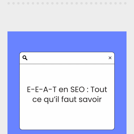
E-
COMMERCE
? »