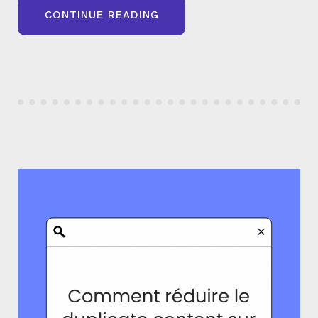
« PAGES
CONTINUE READING
EXPLORÉES
MAIS
NON
INDEXÉES
DANS
LA
SEARCH
CONSOLE
:
COMPRENDRE,
DIAGNOSTIQUER
ET
CORRIGER »