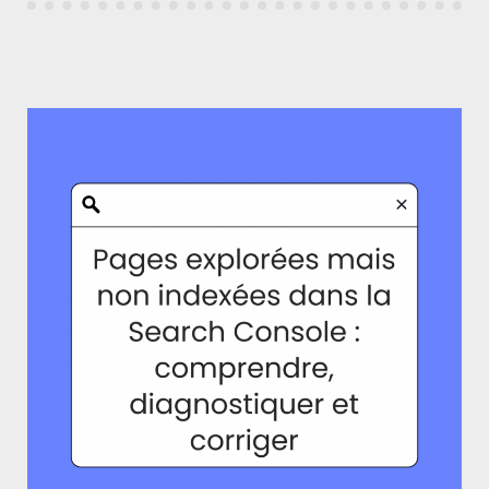
DÈS
LE
MVP
? »