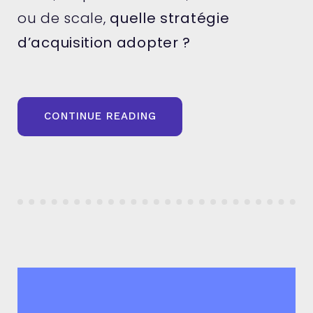
ou de scale,
quelle stratégie
d’acquisition adopter ?
« SEO
CONTINUE READING
VS
SEA
POUR
LES
STARTUPS
:
QUELLE
STRATÉGIE
ADOPTER
? »