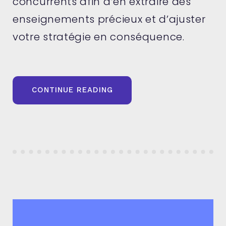
concurrents afin d’en extraire des
enseignements précieux et d’ajuster
votre stratégie en conséquence.
« COMMENT
CONTINUE READING
ANALYSER
LES
STRATÉGIES
DE
VOS
CONCURRENTS
? »