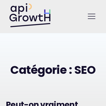
Skip
to
API Growth
content
ME
Catégorie :
SEO
Peut-on vraiment