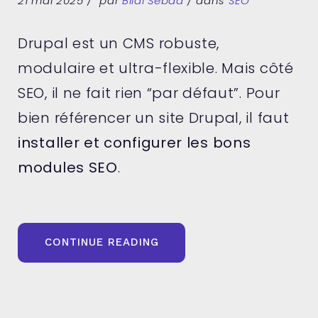
21 mai 2025
par
Bilal Sebaa
dans
SEO
Drupal est un CMS robuste,
modulaire et ultra-flexible. Mais côté
SEO, il ne fait rien “par défaut”. Pour
bien référencer un site Drupal, il faut
installer et configurer les bons
modules SEO
.
« DRUPAL
CONTINUE READING
ET
SEO
:
LES
MODULES
ESSENTIELS
À