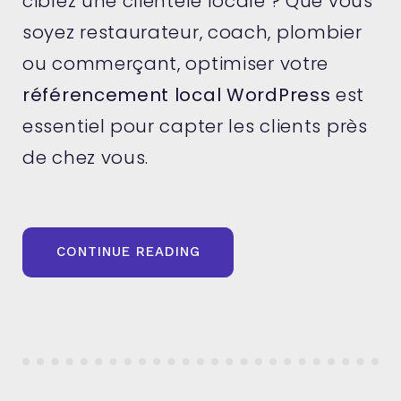
ciblez une clientèle locale ? Que vous
soyez restaurateur, coach, plombier
ou commerçant, optimiser votre
référencement local WordPress
est
essentiel pour capter les clients près
de chez vous.
« RÉFÉRENCEMENT
CONTINUE READING
LOCAL
SUR
WORDPRESS
:
PLUGINS,
SCHÉMAS
ET
BONNES
PRATIQUES »