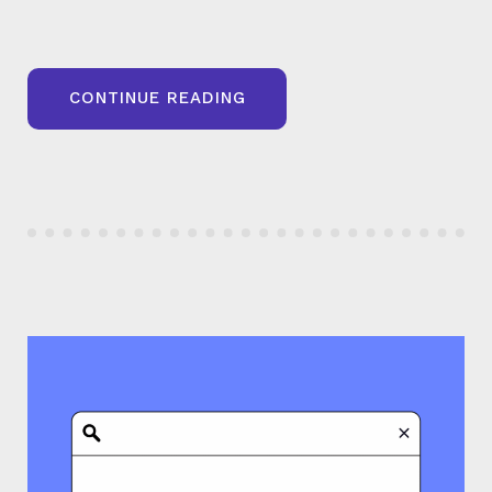
« POURQUOI
CONTINUE READING
LE
SEO
SUR
DRUPAL
EST-
IL
PLUS
TECHNIQUE
QUE
SUR
WORDPRESS
? »