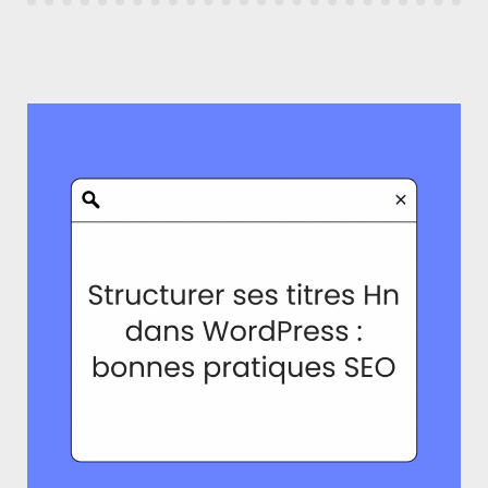
SERP
DE
GOOGLE »