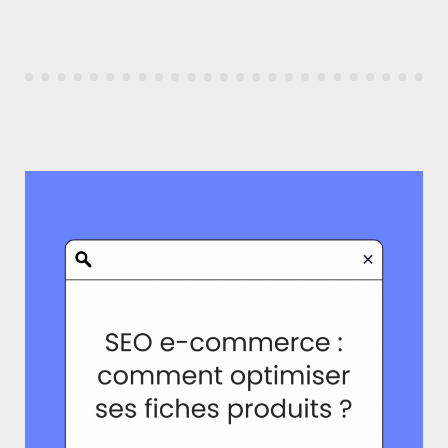
PILIERS
ET
LEUR
RÔLE
DANS
UNE
STRATÉGIE
RÉUSSIE »