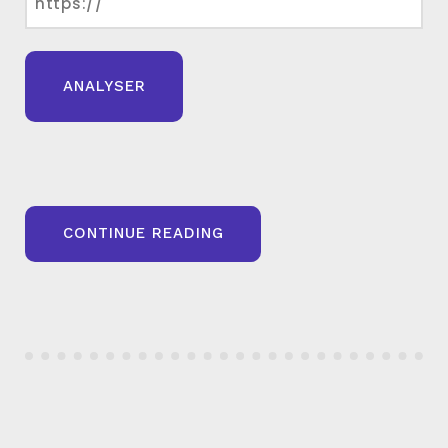
« STRUCTURER
CONTINUE READING
SES
TITRES
HN
DANS
WORDPRESS
:
BONNES
PRATIQUES
SEO »