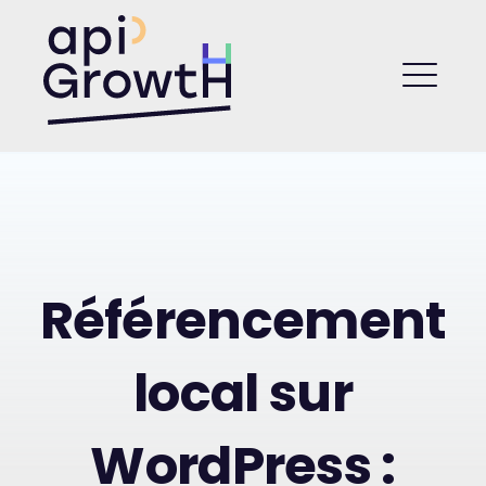
Skip
to
API Growth
content
ME
Référencement
local sur
WordPress :