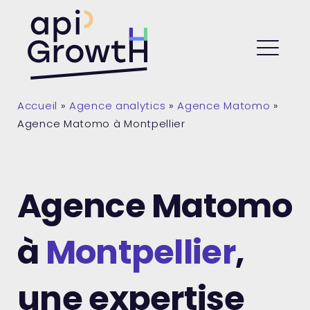
Skip
to
API Growth
content
ME
Accueil
»
Agence analytics
»
Agence Matomo
»
Agence Matomo à Montpellier
Agence Matomo
à
Montpellier
,
une expertise