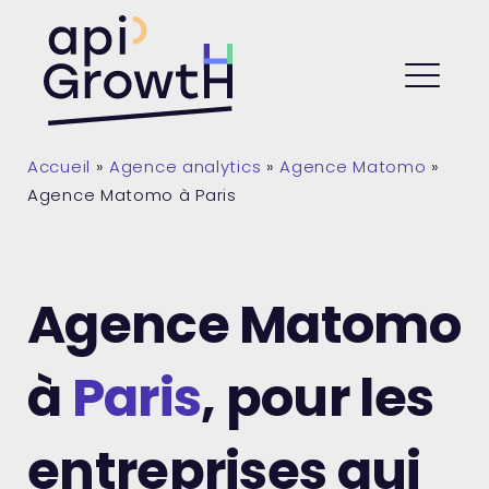
Skip
to
API Growth
content
ME
Accueil
»
Agence analytics
»
Agence Matomo
»
Agence Matomo à Paris
Agence Matomo
à
Paris
, pour les
entreprises qui