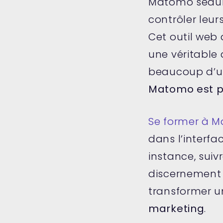
Matomo séduit
contrôler leur
Cet outil web 
une véritable 
beaucoup d’uti
Matomo est pui
Se former à 
dans l’interf
instance, suiv
discernement e
transformer u
marketing
.