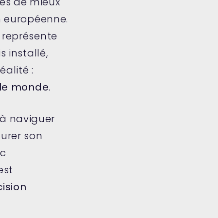
ses de mieux
on européenne.
, représente
 installé,
alité :
t le monde
.
 à naviguer
urer son
ec
est
cision