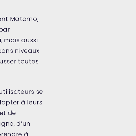
ment Matomo,
par
i, mais aussi
 bons niveaux
usser toutes
utilisateurs se
apter à leurs
et de
agne, d’un
prendre à