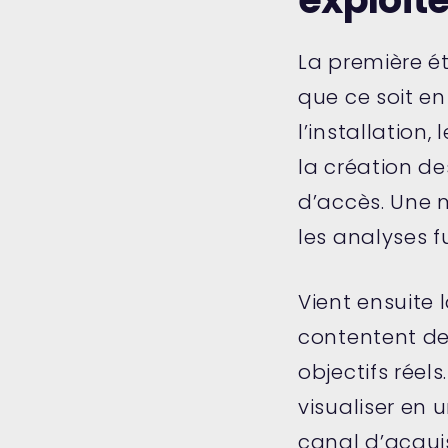
La première é
que ce soit e
l’installation,
la création de
d’accès. Une 
les analyses f
Vient ensuite l
contentent de
objectifs rée
visualiser en
canal d’acquis