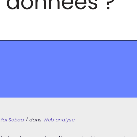
ilal Sebaa
dans
Web analyse