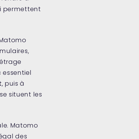
ui permettent
. Matomo
mulaires,
métrage
 essentiel
t
, puis à
e situent les
ale. Matomo
légal des