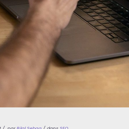
4
par
Bilal Sebaa
dans
SEO