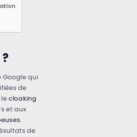
ation
 ?
e Google qui
ifiées de
, le
cloaking
rs et aux
peuses
.
 résultats de