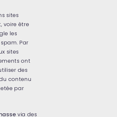
s sites
t
, voire être
gle les
-spam. Par
x sites
sements ont
tiliser des
 du contenu
jetée par
masse
via des