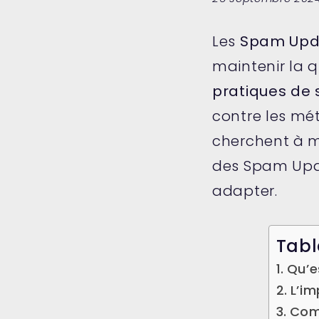
Les
Spam Upd
maintenir la q
pratiques de
contre les mé
cherchent à m
des Spam Upda
adapter.
Tabl
Qu’e
L’i
Comm