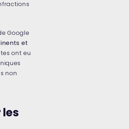
nfractions
 de Google
inents et
tes ont eu
hniques
es non
 les