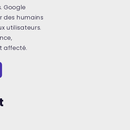
és. Google
par des humains
x utilisateurs.
nce,
affecté​.
t