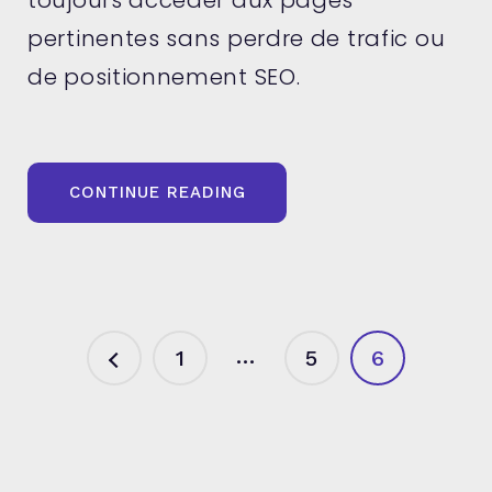
pertinentes sans perdre de trafic ou
de positionnement SEO.
« COMMENT
CONTINUE READING
RÉUSSIR
SON
PLAN
DE
REDIRECTION
SEO
PENDANT
UNE
MIGRATION
Pagination
…
1
5
6
DE
SITE »
des
publications