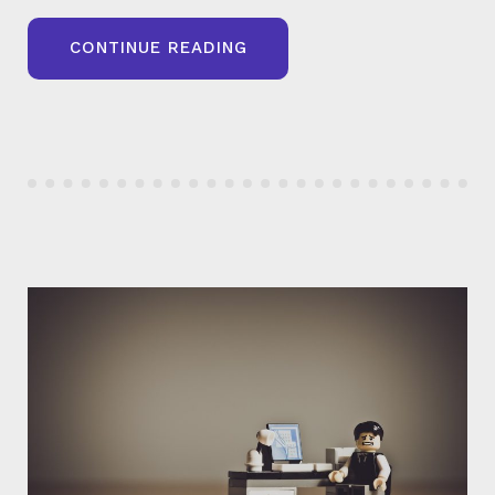
« RGPD
CONTINUE READING
:
FAUT-
IL
ABANDONNER
GOOGLE
ANALYTICS
4
? »