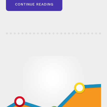
« COMMENT
CONTINUE READING
ET
QUAND
DÉSINDEXER
DES
PAGES
WEB
DE
VOTRE
SITE
? »