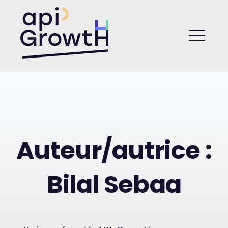
Skip
to
API Growth
content
ME
Auteur/autrice :
Bilal Sebaa