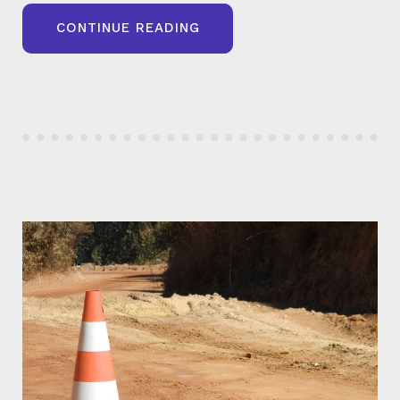
« LES
CONTINUE READING
META
DESCRIPTIONS
EN
2024
:
ÉTAT
DES
LIEUX,
PERTINENCE
ET
BONNES
PRATIQUES »