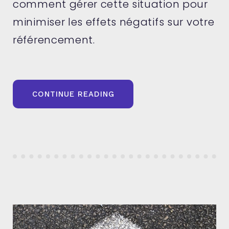
comment gérer cette situation pour
minimiser les effets négatifs sur votre
référencement.
« L’IMPACT
CONTINUE READING
D’UN
CODE
RÉPONSE
503
SUR
VOTRE
SEO »